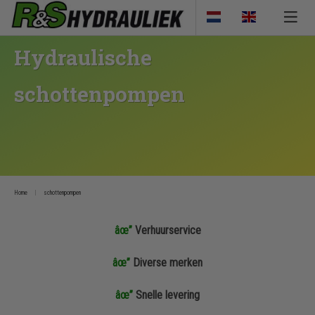
Hydraulische
schottenpompen
Home
schottenpompen
âœ”
Verhuurservice
âœ”
Diverse merken
âœ”
Snelle levering