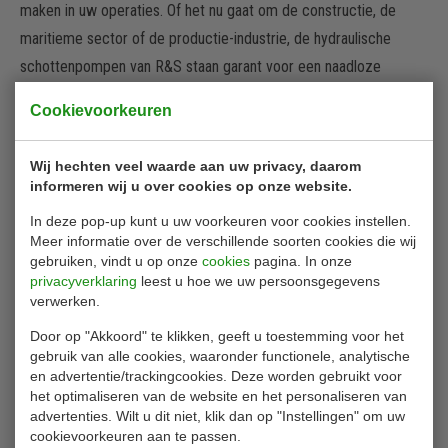
maken in uw operaties. Of het nu gaat om de constructie, de
maritieme sector of de productie-industrie, de hydraulische
schottenpompen van R&S staan garant voor een naadloze
integratie en een ongeëvenaarde prestatie van uw
hydraulische
Cookievoorkeuren
motoren
. Ze zijn specifiek ontworpen om een soepele en
gelijkmatige flow te leveren, wat resulteert in een minimalisatie
Wij hechten veel waarde aan uw privacy, daarom
van energieverlies en een maximale productie-efficiëntie. U vindt
informeren wij u over cookies op onze website.
in ons assortiment ook
pompen voor een gesloten systeem
.
In deze pop-up kunt u uw voorkeuren voor cookies instellen.
Meer informatie over de verschillende soorten cookies die wij
gebruiken, vindt u op onze
cookies
pagina. In onze
privacyverklaring
leest u hoe we uw persoonsgegevens
verwerken.
Door op "Akkoord" te klikken, geeft u toestemming voor het
gebruik van alle cookies, waaronder functionele, analytische
en advertentie/trackingcookies. Deze worden gebruikt voor
het optimaliseren van de website en het personaliseren van
advertenties. Wilt u dit niet, klik dan op "Instellingen" om uw
cookievoorkeuren aan te passen.