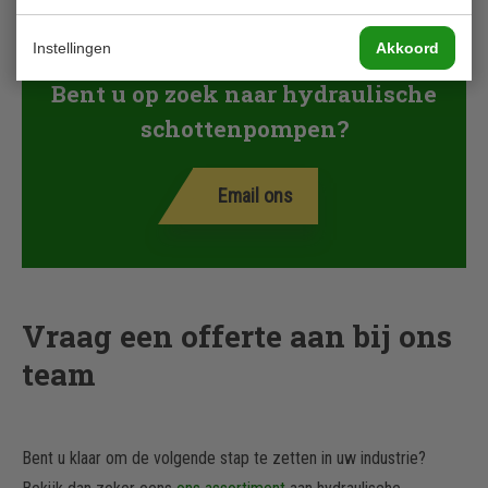
Instellingen
Akkoord
Bent u op zoek naar hydraulische
schottenpompen?
Email ons
Vraag een offerte aan bij ons
team
Bent u klaar om de volgende stap te zetten in uw industrie?