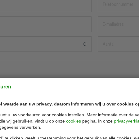
euren
l waarde aan uw privacy, daarom informeren wij u over cookies o
unt u uw voorkeuren voor cookies instellen. Meer informatie over de ve
die wij gebruiken, vindt u op onze
cookies
pagina. In onze
privacyverkl
gegevens verwerken.
" te klikken, geeft u toestemming voor het gebruik van alle cookies, 