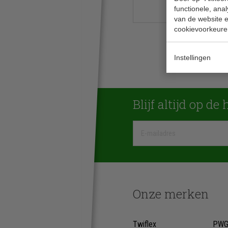
functionele, ana
van de website en
cookievoorkeure
Instellingen
Blijf altijd op de
Onze merken
Twiflex
PW