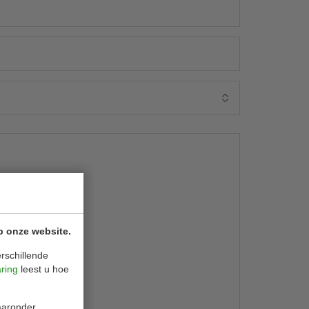
p onze website.
rschillende
aring
leest u hoe
waaronder