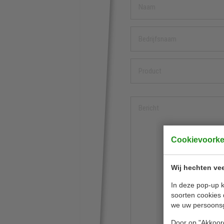
Cookievoork
Wij hechten vee
In deze pop-up k
soorten cookies 
we uw persoons
Door op "Akkoord