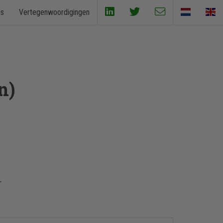
is
Vertegenwoordigingen
n)
n