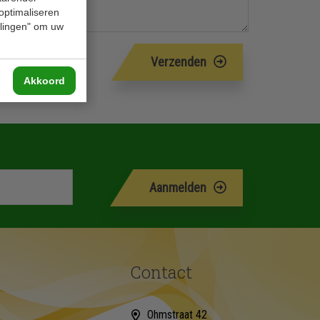
 optimaliseren
ellingen" om uw
Verzenden
Akkoord
Aanmelden
Contact
Ohmstraat 42