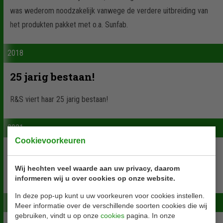
was wederom noodzakelijk vanwege de verdere uitbreiding van
het produkten pakket met o.a. Sunfab.
2018
25 jarig bestaan!
R&S viert haar 25 jarig bestaan!
2021
Cookievoorkeuren
R&S blijft groeien
Wij hechten veel waarde aan uw privacy, daarom
In 2021 is het R&S team versterkt met 2 extra medewerkers.
informeren wij u over cookies op onze website.
In deze pop-up kunt u uw voorkeuren voor cookies instellen.
2023
Meer informatie over de verschillende soorten cookies die wij
gebruiken, vindt u op onze
cookies
pagina. In onze