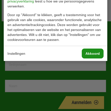
30 jarig bestaan
privacyverklaring
leest u hoe we uw persoonsgegevens
verwerken.
In 2023 viert R&S haar 30 jarig bestaan
Door op "Akkoord" te klikken, geeft u toestemming voor het
gebruik van alle cookies, waaronder functionele, analytische
en advertentie/trackingcookies. Deze worden gebruikt voor
Blijf altijd op de hoogte!
het optimaliseren van de website en het personaliseren van
advertenties. Wilt u dit niet, klik dan op "Instellingen" om uw
cookievoorkeuren aan te passen.
Instellingen
Akkoord
Aanmelden