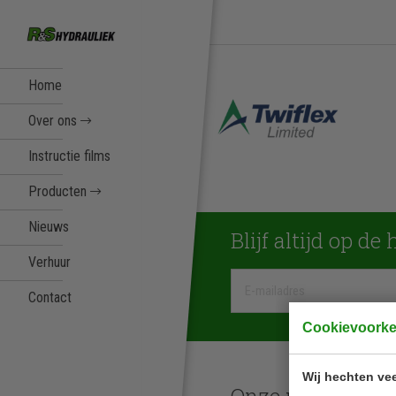
Home
Over ons
Instructie films
Producten
Nieuws
Blijf altijd op de
Verhuur
Contact
Cookievoork
Wij hechten vee
Onze merken