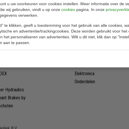
unt u uw voorkeuren voor cookies instellen. Meer informatie over de ve
die wij gebruiken, vindt u op onze
cookies
pagina. In onze
privacyverkl
gegevens verwerken.
G
Pompen
son original
Motoren
" te klikken, geeft u toestemming voor het gebruik van alle cookies, 
lytische en advertentie/trackingcookies. Deze worden gebruikt voor het
ER Pumpen
Kleppen
 het personaliseren van advertenties. Wilt u dit niet, klik dan op "Inst
FAB HYDRAULIEK
Meettechniek
n aan te passen.
ARIS
Remmen
LGROUP
Cilinders
CHEN
Truck techniek
DEX
Elektronica
Onderdelen
er Hydraulics
hant Brakes by
schoten
uliek B.V.