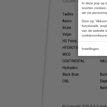
In deze pop-up k
soorten cookies 
we uw persoons
Twiflex
PW
Ausco
Deni
Door op "Akkoord
functionele, ana
InLine
WES
van de website en
Veljan
SUN
cookievoorkeure
HS Penta
MET
HYDROTECHNIK
ITA
Instellingen
MICO
HÄN
CONTINENTAL
HAL
Hydraulics
Black Bruin
Buch
CML
Elep
Riet
© Copyright 2026 R & S Hydra