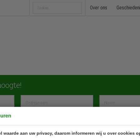
Over ons
Geschieden
 hoogte!
euren
l waarde aan uw privacy, daarom informeren wij u over cookies o
Onze producten