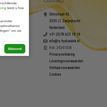
rschillende
aring
leest u hoe
Ohmstraat 42
3335 LT Zwijndrecht
waaronder
 optimaliseren
Nederland
ellingen" om uw
+31 (0)78 623 18 18
info@rs-hydrauliek.nl
Kvk: 24241058
Akkoord
Privacyverklaring
Leveringsvoorwaarden
Verhuurvoorwaarden
Cookies