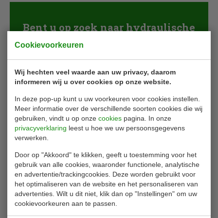
Bent u op zoek naar hydraulische
remmen?
Cookievoorkeuren
Email ons
Wij hechten veel waarde aan uw privacy, daarom
informeren wij u over cookies op onze website.
In deze pop-up kunt u uw voorkeuren voor cookies instellen.
Meer informatie over de verschillende soorten cookies die wij
gebruiken, vindt u op onze
cookies
pagina. In onze
privacyverklaring
leest u hoe we uw persoonsgegevens
Investeer in uw veiligheid
verwerken.
Door op "Akkoord" te klikken, geeft u toestemming voor het
gebruik van alle cookies, waaronder functionele, analytische
De keuze voor topkwaliteit hydraulische remmen is een
en advertentie/trackingcookies. Deze worden gebruikt voor
het optimaliseren van de website en het personaliseren van
investering in veiligheid en excellentie. Neem daarom
contact
advertenties. Wilt u dit niet, klik dan op "Instellingen" om uw
met ons
op en vraag een offerte aan die volledig is afgestemd
cookievoorkeuren aan te passen.
op uw behoeften en specificaties. Onze experts staan klaar om u