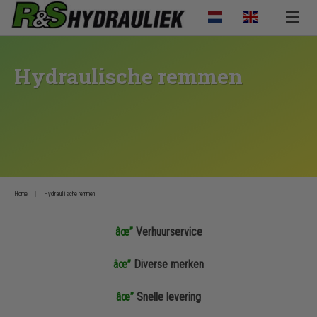
Hydraulische remmen
Home
Hydraulische remmen
âœ”
Verhuurservice
âœ”
Diverse merken
âœ”
Snelle levering