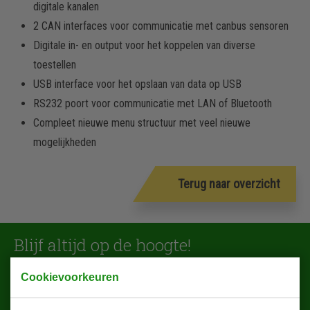
digitale kanalen
2 CAN interfaces voor communicatie met canbus sensoren
Digitale in- en output voor het koppelen van diverse
toestellen
USB interface voor het opslaan van data op USB
RS232 poort voor communicatie met LAN of Bluetooth
Compleet nieuwe menu structuur met veel nieuwe
mogelijkheden
Terug naar overzicht
Blijf altijd op de hoogte!
Cookievoorkeuren