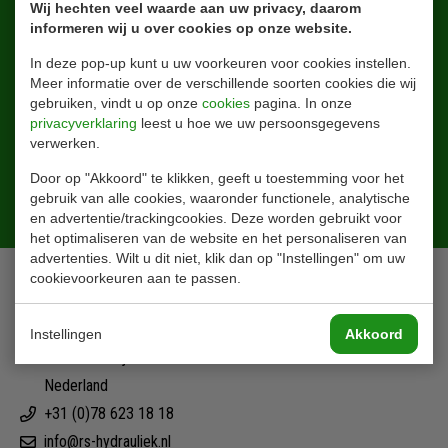
Wij hechten veel waarde aan uw privacy, daarom
informeren wij u over cookies op onze website.
In deze pop-up kunt u uw voorkeuren voor cookies instellen.
Meer informatie over de verschillende soorten cookies die wij
gebruiken, vindt u op onze
cookies
pagina. In onze
privacyverklaring
leest u hoe we uw persoonsgegevens
verwerken.
Door op "Akkoord" te klikken, geeft u toestemming voor het
gebruik van alle cookies, waaronder functionele, analytische
Aanmelden
en advertentie/trackingcookies. Deze worden gebruikt voor
het optimaliseren van de website en het personaliseren van
advertenties. Wilt u dit niet, klik dan op "Instellingen" om uw
Contact
cookievoorkeuren aan te passen.
Ohmstraat 42
Instellingen
Akkoord
3335 LT Zwijndrecht
Nederland
+31 (0)78 623 18 18
info@rs-hydrauliek.nl