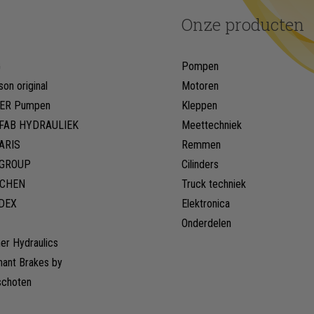
Onze producten
G
Pompen
son original
Motoren
ER Pumpen
Kleppen
FAB HYDRAULIEK
Meettechniek
ARIS
Remmen
LGROUP
Cilinders
CHEN
Truck techniek
DEX
Elektronica
Onderdelen
er Hydraulics
hant Brakes by
schoten