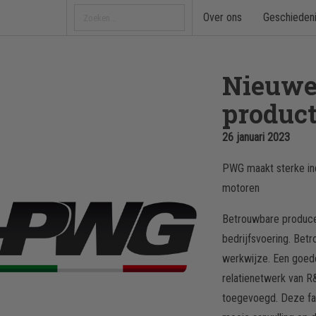
Over ons
Geschieden
Nieuw
product
26 januari 2023
PWG maakt sterke in
motoren
Betrouwbare producen
bedrijfsvoering. Bet
werkwijze. Een goede 
relatienetwerk van R&
toegevoegd. Deze fa