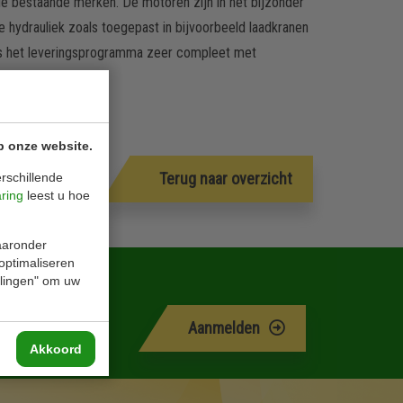
de bestaande merken. De motoren zijn in het bijzonder
 hydrauliek zoals toegepast in bijvoorbeeld laadkranen
 is het leveringsprogramma zeer compleet met
ks en pedalen.
p onze website.
Terug naar overzicht
rschillende
aring
leest u hoe
waaronder
 optimaliseren
ellingen" om uw
Aanmelden
Akkoord