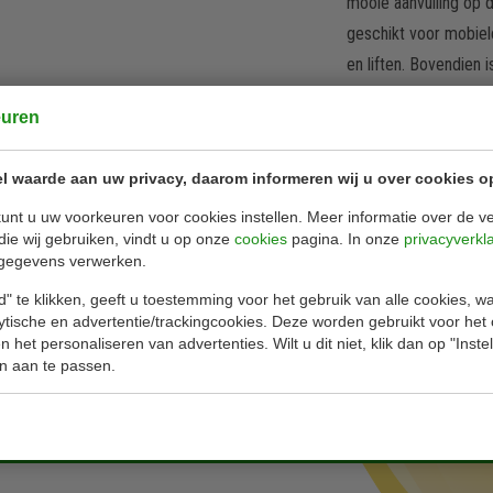
mooie aanvulling op 
geschikt voor mobiele
en liften. Bovendien
bijbehorende joystic
euren
l waarde aan uw privacy, daarom informeren wij u over cookies o
unt u uw voorkeuren voor cookies instellen. Meer informatie over de ve
die wij gebruiken, vindt u op onze
cookies
pagina. In onze
privacyverkl
gegevens verwerken.
" te klikken, geeft u toestemming voor het gebruik van alle cookies, 
lytische en advertentie/trackingcookies. Deze worden gebruikt voor het
 hoogte!
 het personaliseren van advertenties. Wilt u dit niet, klik dan op "Inst
n aan te passen.