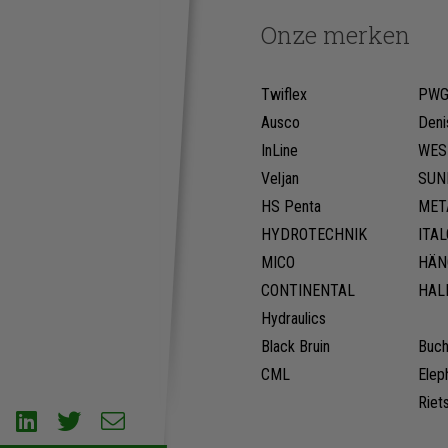
Onze merken
Twiflex
PW
Ausco
Deni
InLine
WES
Veljan
SUN
HS Penta
MET
HYDROTECHNIK
ITA
MICO
HÄN
CONTINENTAL
HAL
Hydraulics
Black Bruin
Buch
CML
Elep
Riet