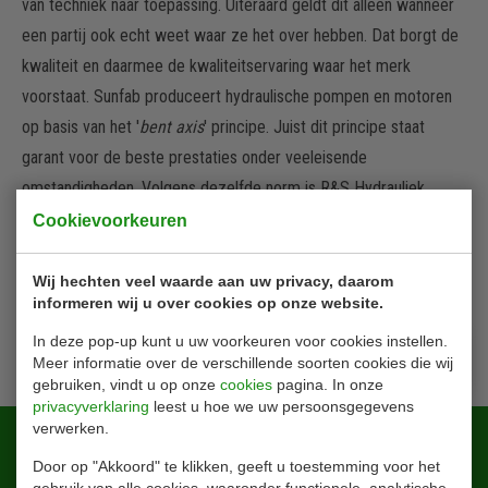
van techniek naar toepassing. Uiteraard geldt dit alleen wanneer
een partij ook echt weet waar ze het over hebben. Dat borgt de
kwaliteit en daarmee de kwaliteitservaring waar het merk
voorstaat. Sunfab produceert hydraulische pompen en motoren
op basis van het '
bent axis
' principe. Juist dit principe staat
garant voor de beste prestaties onder veeleisende
omstandigheden. Volgens dezelfde norm is R&S Hydrauliek
gecertificeerd als onderdeel van een audit. Belangrijke criteria
Cookievoorkeuren
waren de aantoonbare en uitgebreide kennis van hydraulische
producten en een snelle, vakkundige klantenservice.
Wij hechten veel waarde aan uw privacy, daarom
informeren wij u over cookies op onze website.
In deze pop-up kunt u uw voorkeuren voor cookies instellen.
Terug naar overzicht
Meer informatie over de verschillende soorten cookies die wij
gebruiken, vindt u op onze
cookies
pagina. In onze
privacyverklaring
leest u hoe we uw persoonsgegevens
verwerken.
Blijf altijd op de hoogte!
Door op "Akkoord" te klikken, geeft u toestemming voor het
gebruik van alle cookies, waaronder functionele, analytische