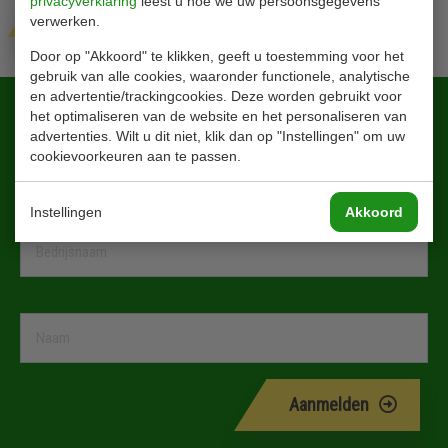
privacyverklaring
leest u hoe we uw persoonsgegevens
Verzenden
verwerken.
Door op "Akkoord" te klikken, geeft u toestemming voor het
gebruik van alle cookies, waaronder functionele, analytische
en advertentie/trackingcookies. Deze worden gebruikt voor
Blijf altijd op de hoogte!
het optimaliseren van de website en het personaliseren van
advertenties. Wilt u dit niet, klik dan op "Instellingen" om uw
cookievoorkeuren aan te passen.
Instellingen
Akkoord
Aanmelden