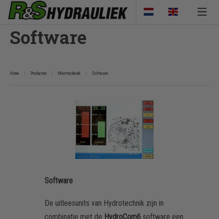
Software
Home
Producten
Meettechniek
Software
Software
De uitleesunits van Hydrotechnik zijn in
combinatie met de
HydroCom6
software een