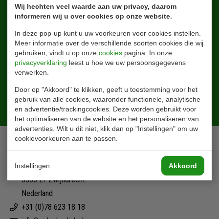
Wij hechten veel waarde aan uw privacy, daarom
informeren wij u over cookies op onze website.
In deze pop-up kunt u uw voorkeuren voor cookies instellen.
Meer informatie over de verschillende soorten cookies die wij
gebruiken, vindt u op onze
cookies
pagina. In onze
privacyverklaring
leest u hoe we uw persoonsgegevens
verwerken.
Door op "Akkoord" te klikken, geeft u toestemming voor het
gebruik van alle cookies, waaronder functionele, analytische
Aanmelden
en advertentie/trackingcookies. Deze worden gebruikt voor
het optimaliseren van de website en het personaliseren van
advertenties. Wilt u dit niet, klik dan op "Instellingen" om uw
Contact
cookievoorkeuren aan te passen.
Ohmstraat 42
Instellingen
Akkoord
3335 LT Zwijndrecht
Nederland
+31 (0)78 623 18 18