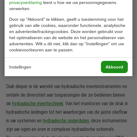
privacyverklaring
leest u hoe we uw persoonsgegevens
verwerken.
Bekijk producten
Door op "Akkoord" te klikken, geeft u toestemming voor het
gebruik van alle cookies, waaronder functionele, analytische
en advertentie/trackingcookies. Deze worden gebruikt voor
het optimaliseren van de website en het personaliseren van
Toepassingen van
advertenties. Wilt u dit niet, klik dan op "Instellingen" om uw
cookievoorkeuren aan te passen.
hydraulische
meetinstrumenten
Instellingen
Akkoord
Duik dieper in de wereld van hydraulische meetinstrumenten en
ontdek de diversiteit aan toepassingen die ze bedienen binnen
de
hydraulische meettechniek
. Van het monitoren van de druk in
hydraulische leidingen tot het waarborgen van de juiste olieflow
in uw systemen en
hydraulische onderdelen
, deze instrumenten
zijn uw ogen en oren in complexe hydraulische schema's.