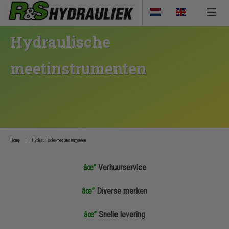
Hydraulische
meetinstrumenten
Home
Hydraulische-meetinstrumenten
âœ”
Verhuurservice
âœ”
Diverse merken
âœ”
Snelle levering